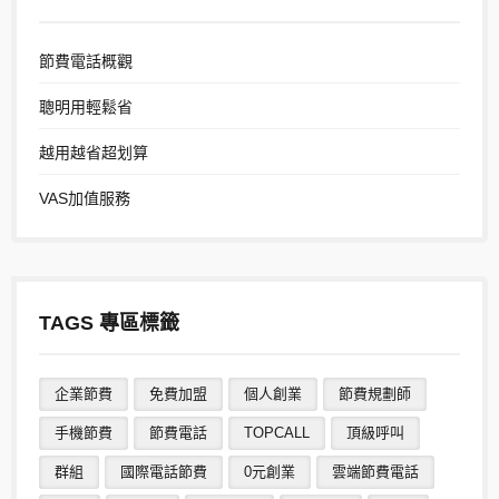
節費電話概觀
聰明用輕鬆省
越用越省超划算
VAS加值服務
TAGS 專區標籤
企業節費
免費加盟
個人創業
節費規劃師
手機節費
節費電話
TOPCALL
頂級呼叫
群組
國際電話節費
0元創業
雲端節費電話